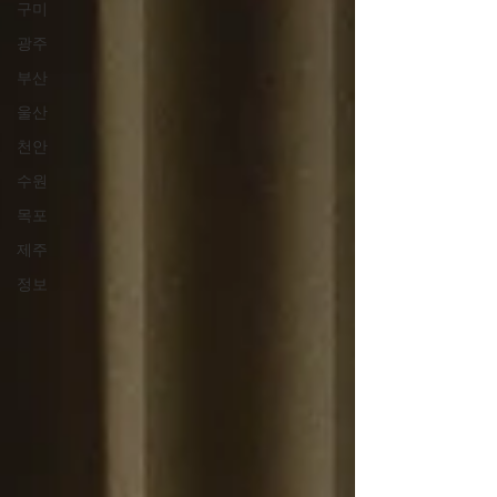
구미
광주
부산
울산
천안
수원
목포
제주
정보