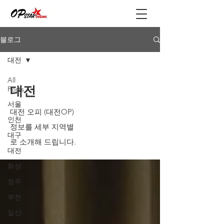
블로그
대전
All
대전
Posts
서울
대전 오피 (대전OP)
인천
정보를 세부 지역별
대구
로 소개해 드립니다.
대전
화성
청주
부천
일산