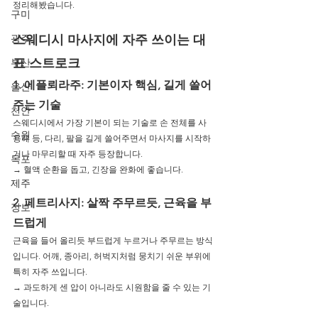
정리해봤습니다.
구미
광주
스웨디시 마사지에 자주 쓰이는 대
표 스트로크
부산
1. 에플뢰라주: 기본이자 핵심, 길게 쓸어
울산
주는 기술
천안
스웨디시에서 가장 기본이 되는 기술로 손 전체를 사
수원
용해 등, 다리, 팔을 길게 쓸어주면서 마사지를 시작하
거나 마무리할 때 자주 등장합니다.
목포
→ 혈액 순환을 돕고, 긴장을 완화에 좋습니다.
제주
2. 페트리사지: 살짝 주무르듯, 근육을 부
정보
드럽게
근육을 들어 올리듯 부드럽게 누르거나 주무르는 방식
입니다. 어깨, 종아리, 허벅지처럼 뭉치기 쉬운 부위에 
특히 자주 쓰입니다.
→ 과도하게 센 압이 아니라도 시원함을 줄 수 있는 기
술입니다.