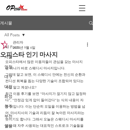
게시물
All Posts
관리자
All Posts
2025년 9월 6일
오피스타 인기 마사지
서울
오피스타에서 많은 이용자들이 관심을 갖는 마사지 
인천
중 하나가 바로 스웨디시 마사지입니다.
그런데 알고 보면, 이 스웨디시 안에는 전신의 순환과 
대구
컨디션 회복을 돕는 다양한 기술이 조합되어 있다는 
대전
사실 알고 계셨나요? 
최근 이용 후기를 보면 "마사지가 끊기지 않고 일정하
화성
다", "안정감 있게 압이 들어갔다"는 식의 내용이 자
청주
주 보입니다. 이는 단순히 오일을 이용하는 방법을 넘
어, 마사지사의 기술과 리듬이 잘 녹아든 마사지라는 
부천
뜻이기도 합니다. 그래서 오늘은 스웨디시 마사지를 
일산
받을 때 자주 사용되는 대표적인 스트로크 기술들을 