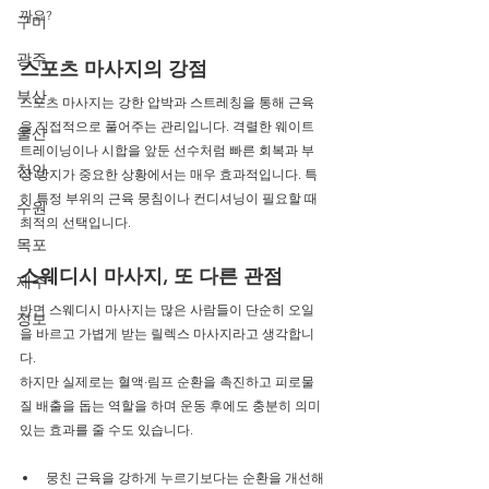
까요?
구미
광주
스포츠 마사지의 강점
부산
스포츠 마사지는 강한 압박과 스트레칭을 통해 근육
을 직접적으로 풀어주는 관리입니다. 격렬한 웨이트 
울산
트레이닝이나 시합을 앞둔 선수처럼 빠른 회복과 부
천안
상 방지가 중요한 상황에서는 매우 효과적입니다. 특
히 특정 부위의 근육 뭉침이나 컨디셔닝이 필요할 때 
수원
최적의 선택입니다.
목포
스웨디시 마사지, 또 다른 관점
제주
반면 스웨디시 마사지는 많은 사람들이 단순히 오일
정보
을 바르고 가볍게 받는 릴렉스 마사지라고 생각합니
다.
하지만 실제로는 혈액·림프 순환을 촉진하고 피로물
질 배출을 돕는 역할을 하며 운동 후에도 충분히 의미 
있는 효과를 줄 수도 있습니다.
뭉친 근육을 강하게 누르기보다는 순환을 개선해 