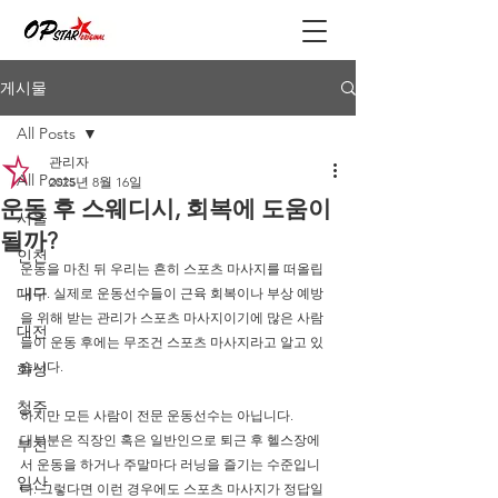
게시물
All Posts
관리자
All Posts
2025년 8월 16일
운동 후 스웨디시, 회복에 도움이
서울
될까?
인천
운동을 마친 뒤 우리는 흔히 스포츠 마사지를 떠올립
대구
니다. 실제로 운동선수들이 근육 회복이나 부상 예방
을 위해 받는 관리가 스포츠 마사지이기에 많은 사람
대전
들이 운동 후에는 무조건 스포츠 마사지라고 알고 있
습니다.
화성
청주
하지만 모든 사람이 전문 운동선수는 아닙니다.
대부분은 직장인 혹은 일반인으로 퇴근 후 헬스장에
부천
서 운동을 하거나 주말마다 러닝을 즐기는 수준입니
일산
다. 그렇다면 이런 경우에도 스포츠 마사지가 정답일