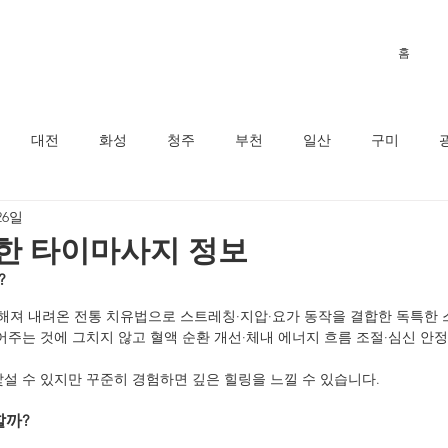
홈
대전
화성
청주
부천
일산
구미
26일
주
정보
한 타이마사지 정보
?
해져 내려온 전통 치유법으로 스트레칭·지압·요가 동작을 결합한 독특한
어주는 것에 그치지 않고 혈액 순환 개선·체내 에너지 흐름 조절·심신 안
낯설 수 있지만 꾸준히 경험하면 깊은 힐링을 느낄 수 있습니다.
할까?