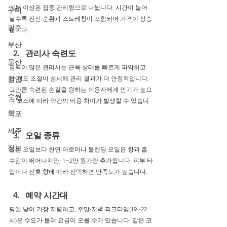
90분 이상은 집중 관리형으로 나뉩니다. 시간이 늘어
구미
날수록 전신 순환과 스트레칭이 포함되어 가격이 상승
광주
합니다.
부산
관리사 숙련도
울산
경력이 많은 관리사는 근육 상태를 빠르게 파악하고 
천안
압 강도 조절이 섬세해 관리 결과가 더 안정적입니다. 
그만큼 숙련된 손길을 원하는 이용자에게 인기가 높으
수원
며 코스에 따라 약간의 비용 차이가 발생할 수 있습니
다.
목포
제주
오일 종류
정보
일반 오일보다 천연 아로마나 블렌딩 오일은 향과 흡
수감이 뛰어나지만, 1~2만 원가량 추가됩니다. 피부 타
입이나 선호 향에 따라 선택하면 만족도가 높습니다.
예약 시간대
평일 낮이 가장 저렴하고, 주말·저녁·피크타임(19~22
시)은 수요가 몰려 요금이 오를 수가 있습니다. 같은 코