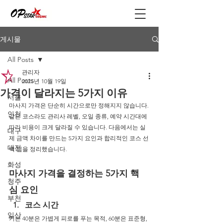
게시물
All Posts
관리자
All Posts
2025년 10월 19일
가격이 달라지는 5가지 이유
서울
마사지 가격은 단순히 시간으로만 정해지지 않습니다.
인천
같은 코스라도 관리사 레벨, 오일 종류, 예약 시간대에 
따라 비용이 크게 달라질 수 있습니다. 다음에서는 실
대구
제 금액 차이를 만드는 5가지 요인과 합리적인 코스 선
대전
택 팁을 정리했습니다.
화성
마사지 가격을 결정하는 5가지 핵
청주
심 요인
부천
코스 시간
일산
기본 40분은 가볍게 피로를 푸는 목적, 60분은 표준형, 