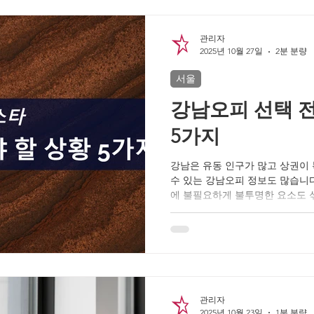
잘 맞는지와 오피스타 후기·평점
펴보겠습니다. 스트레스가 몸에 
이지 않지만, 몸은 분명한 신호를
관리자
항상 뭉쳐 있는 느낌 만성적인 두통
2025년 10월 27일
2분 분량
게 잠들지 못하고 자도 개운하지
서울
잘 안 되는 느낌 짜증, 예민함, 
이면 혈
강남오피 선택 전
5가지
강남은 유동 인구가 많고 상권이
수 있는 강남오피 정보도 많습니다
에 불필요하게 불투명한 요소도 
실제로 이용 전 단계에서 체크할
다. 이 다섯 가지만 걸러도 불필
1. 위치 안내가 계속 바뀌는 경우
면 주의가 필요합니다. 일반적으
이동 경로와 도착 지점은 비교적 
까지 애매하게만 안내한다면 굳이
다. 2. 코스나 관리 내용이 모호
관리자
는지 조차 제대로 설명하지 않는 
2025년 10월 23일
1분 분량