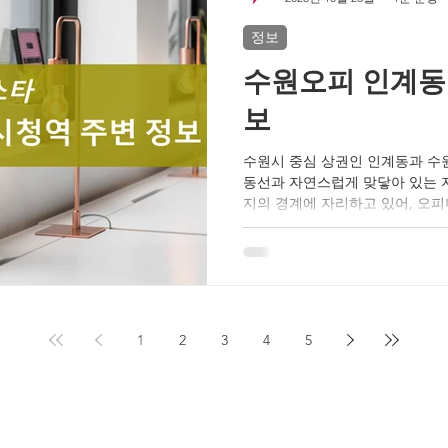
간은 이 정도예요”처럼 시간만 
정보
는 곳은 이용 후 만족도가 낮을 
중심인
수원오피 인계동
보
수원시 중심 상권인 인계동과 수
동선과 자연스럽게 맞닿아 있는 
지의 경계에 자리하고 있어, 오피
들이 특히 많습니다. 이곳의 수
성을 고려한 운영 구조를 갖추고 
는 60분 내외의 프로그램 구성이
스 없는 중심 상권 인계동은 수원
근 가능한 곳이 많습니다. 버스 
이동하기에도 편리하며, 차량 이
1
2
3
4
5
공간을 운영하는 업체가 많아 퇴
시청역 6번 출구에서 인계사거리
도 비교적 정돈된 흐름을 유지해
능합니다. 확실한 리프레시 퇴근 
분 전후의 전신