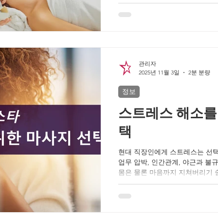
흐름이 자주 끊기면서 몸이 이완 
대화가 길어지면 긴장도가 내려가
속 반응하고 처리해야 하므로 몸
본인은 편해진 것처럼 느껴도, 
유지하는 경우가 많습니다. 마사
부터 긴장도가 떨어지고 깊게 풀
관리자
록 그 타이밍이 늦어집니다. 결
2025년 11월 3일
2분 분량
완 구간이 짧아질 수 있습니다. 
이완이 늦어진다
정보
스트레스 해소를
택
현대 직장인에게 스트레스는 선택
업무 압박, 인간관계, 야근과 불
몸은 물론 마음까지 지쳐버리기 쉽
쉬는 것보다 몸과 마음을 동시에
가는 것이 큰 도움이 됩니다. 
한곳에서 비교할 수 있어 내 컨
최적화되어 있습니다. 아래 내용