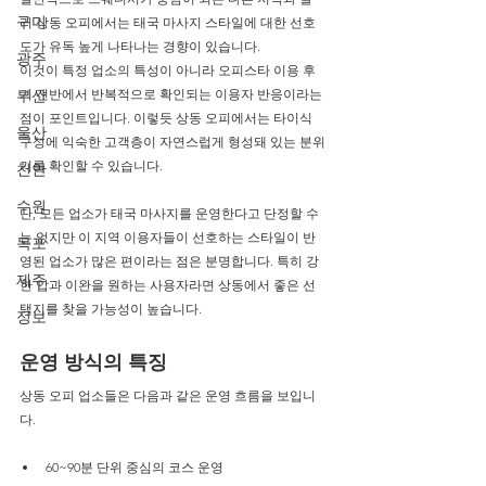
구미
리 상동 오피에서는 태국 마사지 스타일에 대한 선호
도가 유독 높게 나타나는 경향이 있습니다.
광주
이것이 특정 업소의 특성이 아니라 오피스타 이용 후
부산
기 전반에서 반복적으로 확인되는 이용자 반응이라는 
점이 포인트입니다. 이렇듯 상동 오피에서는 타이식 
울산
구성에 익숙한 고객층이 자연스럽게 형성돼 있는 분위
기를 확인할 수 있습니다.
천안
수원
단, 모든 업소가 태국 마사지를 운영한다고 단정할 수
는 없지만 이 지역 이용자들이 선호하는 스타일이 반
목포
영된 업소가 많은 편이라는 점은 분명합니다. 특히 강
제주
한 압과 이완을 원하는 사용자라면 상동에서 좋은 선
택지를 찾을 가능성이 높습니다.
정보
운영 방식의 특징
상동 오피 업소들은 다음과 같은 운영 흐름을 보입니
다.
60~90분 단위 중심의 코스 운영